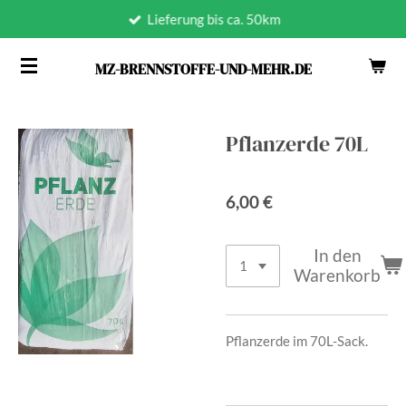
Lieferung bis ca. 50km
Zum
Hauptinhalt
MZ-BRENNSTOFFE-UND-MEHR.DE
springen
Pflanzerde 70L
6,00 €
In den
Warenkorb
Pflanzerde im 70L-Sack.