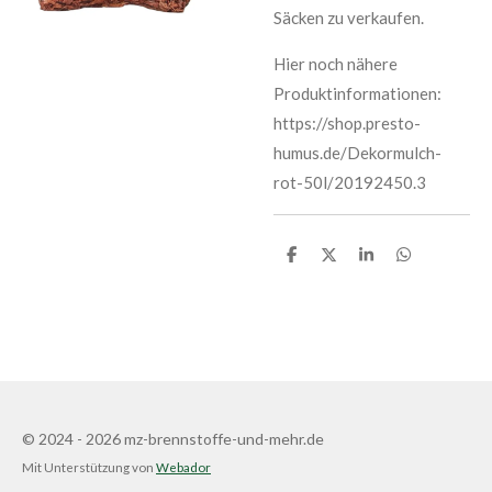
Säcken zu verkaufen.
Hier noch nähere
Produktinformationen:
https://shop.presto-
humus.de/Dekormulch-
rot-50l/20192450.3
T
T
T
T
e
e
e
e
i
i
i
i
l
l
l
l
e
e
e
e
n
n
n
n
© 2024 - 2026 mz-brennstoffe-und-mehr.de
Mit Unterstützung von
Webador