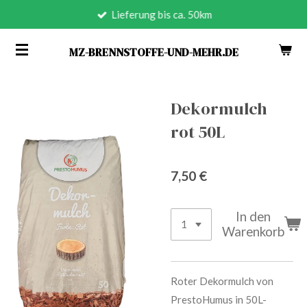
Lieferung bis ca. 50km
Zum
Hauptinhalt
MZ-BRENNSTOFFE-UND-MEHR.DE
springen
Dekormulch
rot 50L
7,50 €
In den
Warenkorb
Roter Dekormulch von
PrestoHumus in 50L-